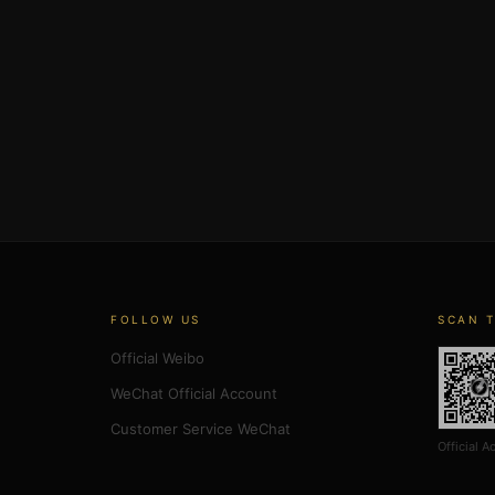
FOLLOW US
SCAN 
Official Weibo
WeChat Official Account
Customer Service WeChat
Official A