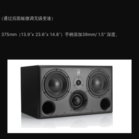
尼
Hz时（通过后面板微调无级变速）
5mm（13.9˝x 23.6˝x 14.8˝）手柄添加39mm/ 1.5” 深度。