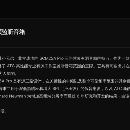
分频监听音箱
很多其小兄弟，非常成功的 SCM25A Pro 三路紧凑有源音箱的特点。作
 填补了 ATC 高性能专业有源工作室监听音箱范围的空隙。它具有高输出并
广为人知的。
 SCM45A Pro 是有源三路设计，在关键性的中频以及整个可见频率范围的
Pro 具有唯二用于深低频响应和增大 SPL（声压级）的低音喇叭，以及 ATC 新
程师 Richard Newman 为增加高频端分辨率而经过 6 年研究和开发的结果 -
监听。
。