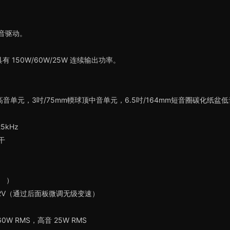
盆低音驱动。
，具有 150W/60W/25W 连续输出功率。
c高音单元，3吋/75mm輭球顶中音单元，6.5吋/164mm短音圈碳化纸盆
5kHz
干
。 ）
 – 2V（通过后面板微调无级变速）
W RMS，高音 25W RMS