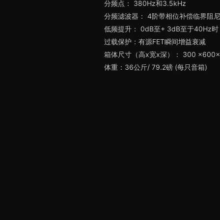
分频点： 380Hz和3.5kHz
分频滤波器： 4阶带相位补偿临界阻
低频提升： 0dB至+ 3dB至于40
过载保护：有源FET瞬间增益衰减
箱体尺寸（高x宽x深）： 300 ×600× 37
体重：36公斤/ 79.2磅 (每只音箱)