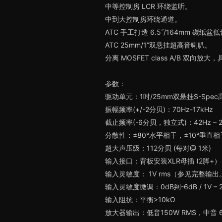
中等控制房 LCR 环绕监听。
中到大控制房环绕通道。
ATC 手工打造 6.5˝/164mm 碳纸
ATC 25mm/1”双悬挂超高音喇叭。
分离 MOSFET class A/B 双向放大
参数：
驱动单元：1吋/25mm双悬挂S-Spe
振幅频率(+/-2分贝)：70Hz-17kHz
截止频率(-6分贝，独立式)：42Hz – 2
分散性：±80°水平相干，±10°垂直相
超大声压级：112分贝 (每对@ 1米)
输入接口：背板安装XLR母插 (2脚+）
输入灵敏度： 1V rms（参见完整输出
输入灵敏度微调：0dB到-6dB / 1V
输入阻抗：平衡>10kΩ
放大器输出：低音150W RMS，中音 60