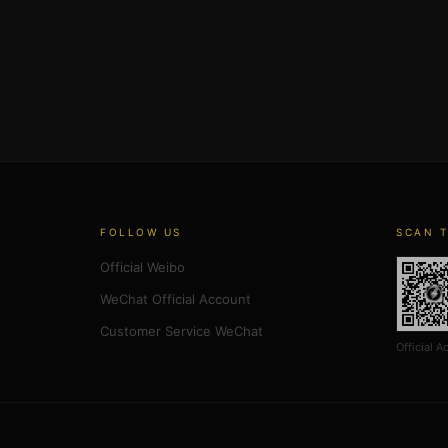
FOLLOW US
SCAN 
Official Weibo
WeChat Official Account
Customer Service WeChat
Official A