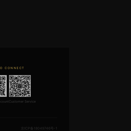
TO CONNECT
ccount
Customer Service
京ICP备18049746号-1