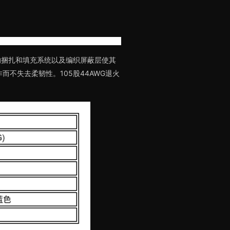
的捆扎和填充系统以及编织屏蔽层使其
而不失去柔韧性。105股44AWG退火