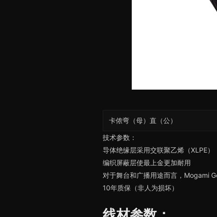
卡侬弯（母）直（公）
技术参数：
导体绝缘层采用交联聚乙烯（XLPE
编织屏蔽层使最上金更加耐用
对于舞台和广播用途而言，Mogami 
10年质保（非人为损坏）
线材参数：