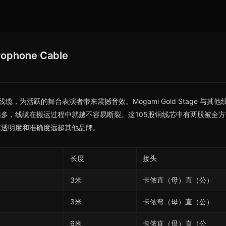
rophone Cable
线缆，为活跃的舞台表演者带来震撼音效。Mogami Gold Stage 与
多，线缆在搬运过程中就越不容易断裂。这105股铜线芯中有两股被全
其透明度和准确度远超其他品牌。
长度
接头
3米
卡侬直（母）直（公）
3米
卡侬弯（母）直（公）
6米
卡侬直（母）直（公