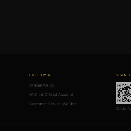
FOLLOW US
SCAN 
Official Weibo
WeChat Official Account
Customer Service WeChat
Official A