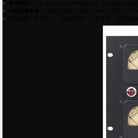
硬件精简：
4 支 NOS 军规 6BA6 电子管、6 只定制变压
功能完整保留：
4 种工作模式（IND / LINK / M/S / M/S
对比 670：
体积更小、价格更亲民、功耗更低，音色接近旗