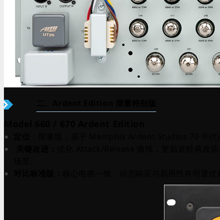
二、Ardent Edition 限量特别版
Model 660 / 670 Ardent Edition
定位
：限量版，基于 Memphis Ardent Studios 70 年代改
关键改进：
优化 Attack/Release 曲线，更贴近经典
场景。
对比标准版：
核心电路一致，动态响应与易用性有明显优