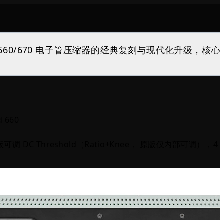
Fairchild 660/670 电子管压缩器的经典复刻与现代化升
 660
e）前面板可调 DC Threshold（Ratio+Knee， 原版仅内部可调