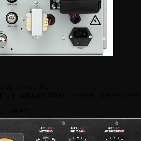
装版 Fairchild 调音
改装机特性，
前面板直接可调 DC Threshold，
新增 4 档 Sidech
化，限量生产