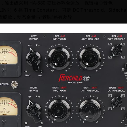
器，
输出级采用 HA‑880 变压器耦合运放，保留核心音色
+LINK）
6 档 Time Constant、可调 DC Threshold、Sidech
舰款，动态余量与“管味”略有差异