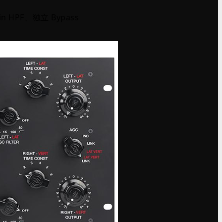
ain HPF、独立 Bypass