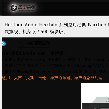
Heritage Audio Herchild 系列是对经典 
次旗舰、机架版 / 500 模块版。
一、核心基础型号
Herchild Model 660（单声道）
•
定位：
单通道 Vari‑Mu 电子管压缩/限制器，复刻 Fairchild
•
硬件：
11 支电子管、5 只定制变压器（Cinemag / AMI）
•
核心功能：
6 档 Time Constant（Attack/Releas
适用：人声、贝斯、吉他、单声道乐器、单声道总线处理