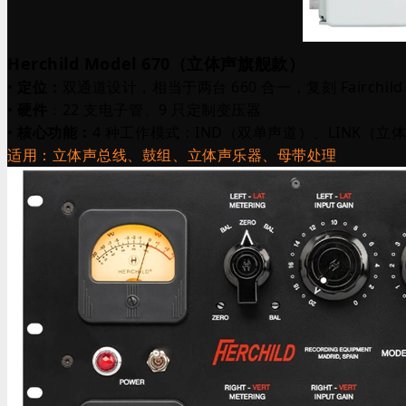
Herchild Model 670（立体声旗舰款）
•
定位：
双通道设计，相当于两台 660 合一，复刻 Fairchild 
•
硬件
：22 支电子管、9 只定制变压器
•
核心功能：
4 种工作模式：IND（双单声道）、LINK（立体声）
适用：立体声总线、鼓组、立体声乐器、母带处理