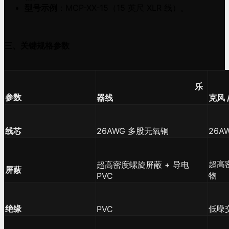
型号示例
：MCP-XX-15（15 英尺 XLR 线）。
三、关键规格参数
						乐
	
参数
器线
克风 
线芯
26AWG 多股无氧铜
26A
超高
超高密度螺旋屏蔽 + 导电 
屏蔽
物
PVC
绝缘
低噪
PVC