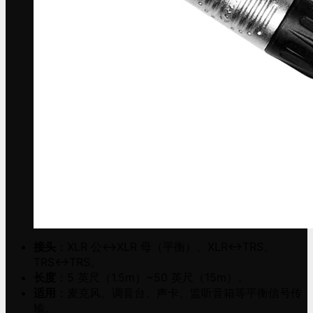
接头
：XLR 公↔XLR 母（平衡）、XLR↔TRS、
TRS↔TRS。
长度
：5 英尺（1.5m）~50 英尺（15m）。
适用
：麦克风、调音台、声卡、监听音箱等平衡信号传
输。