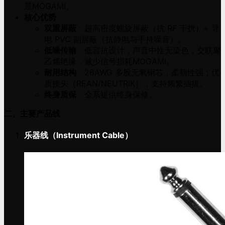
景MOGAMI。
核心优势
双重屏蔽
：超高密度螺旋屏蔽（抗 RF 干扰）+ 导
电 PVC 副屏蔽（抗静电与手持噪音）。
低噪传输
：低容抗设计，声音中性无染色；交联聚
乙烯绝缘，减少信号损耗MOGAMI。
耐用结构
：26AWG 多股无氧铜芯，柔韧性强；优
质接头（REAN/NEUTRIK），支持频繁插拔。
终身质保
：全系提供终身保修。
二、主要产品线
乐器线（Instrument Cable）