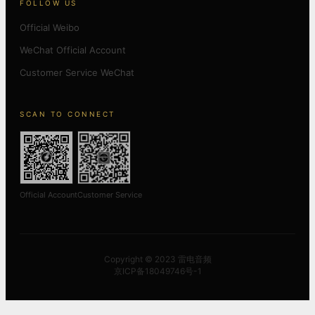
FOLLOW US
Official Weibo
WeChat Official Account
Customer Service WeChat
SCAN TO CONNECT
Official Account
Customer Service
Copyright © 2023 雷电音频
京ICP备18049746号-1