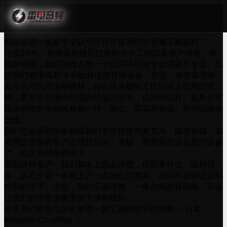
如何挑选一条被专业认可而且价格亲民的音频宝藏线材！
过去20年，雷电音频经历过各种大小工程以及用户沟通。在
线材领域，我们很难去把一个应用环境说专业或者不专业。比
如我们都用XLR 卡农线材连接音频设备。但是，你在家里听
音乐也可以用这种线材，你在录音棚的工作环境上也用此线
材，甚至你在嘈杂环境的现场演出中，也用此线材。如果你觉
得这些地方用的线材都一样，那么，其实恭喜你。你可以随便
选线。
我们也会遇到很多购买我们非常昂贵的麦克风，或者音箱，或
者周边设备的客户会找我们说：老板，我都买你这么贵的设备
了。你送我两条线呗？
遇到这种客户，我们基本上也会清楚，你需要什么。线材很
多，从几十块一条到上万一条的全部都有。我们不追求说达到
特别的水平。但是，我们应该清楚，一条合规的音频线，它会
让我们的声音传输更加干净和稳定。
今天我们给各位朋友推荐一款宝藏级的平民线材---日本
Mogami CorePlus ！