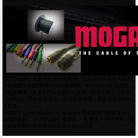
最早Mogami 就是录音棚的代名词。全世界几乎所有大的录
音棚都能从里面找到Mogami的线材。但Mogami的成品线，
分很多种类，很多人不太清楚它们家有一款便宜的入门型号
CorePlus。这款价格亲民，品质非常不错，而且适应场合种
类繁多。
Mogami CorePlus 是日本 Mogami 推出的高性价比专业音
频线材系列，主打Mogami 级音质 + 耐用性 + 亲民价格，面
向预算有限的专业用户与音乐人MOGAMI。