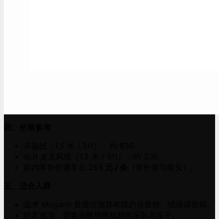
四、价格参考
乐器线（1.5 米 / 5ft）：约 $36
XLR 麦克风线（1.5 米 / 5ft）：约 $36
国内零售价通常在 255
元 / 条
（依长度与接头）。
五、适合人群
追求 Mogami 音质但预算有限的录音师、现场调音师。
经常巡演、需要高耐用性线材的乐队与乐手。