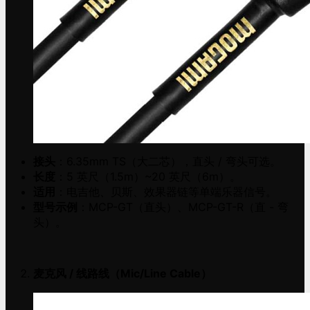
接头
：6.35mm TS（大二芯），直头 / 弯头可选。
长度
：5 英尺（1.5m）~20 英尺（6m）。
适用
：电吉他、贝斯、效果器链等单端乐器信号。
型号示例
：MCP-GT（直头）、MCP-GT-R（直 - 弯
头）。
麦克风 / 线路线（Mic/Line Cable）