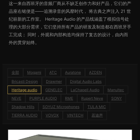
这一来自西班牙的音频厂商从不缺乏创作力和好产品，它们的产
品座右铭便是——追溯录音的风靡时代， 将古典之声注入 21 世
纪崭新的工作室。 Heritage Audio 的产品线涵盖了模拟信号处
理的大部分需求，它们坚持所有产品的研发及制造都在西班牙手
工完成； 同时，外观和内部构造均保持了复古的设计，由内而
外的贯穿始终。
全部
Mogami
ATC
Auratone
AZDEN
Bricasti Design
Drawmer
Digital Audio Labs
Heritage audio
GENELEC
LaChapell Audio
Manultec
NEVE
PURPLE AUDIO
RME
Rupert Neve
SONY
Shadow Hills
SOYUZ Microphones
TULA MIC
TIERRA AUDIO
VOVOX
VINTECH
若迪声