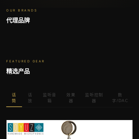
OUR BRANDS
代理品牌
ATC
VOVOX
AZDEN
BRICASTI
AURATONE
DRAWMER
HERITAGE
SOYUZ
TIERRA AUDIO
PURPLE
MOGAMI
若迪声
FEATURED GEAR
精选产品
话
话
监听音
效果
监听控制
数
筒
放
箱
器
器
字/DAC